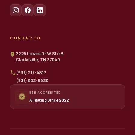
CONTACTO
location_on
2225 Lowes Dr W Ste B
Clarksville, TN 37040
call
(931) 217-4817
(931) 802-8620
BBB ACCREDITED
verified
A+ Rating Since 2022