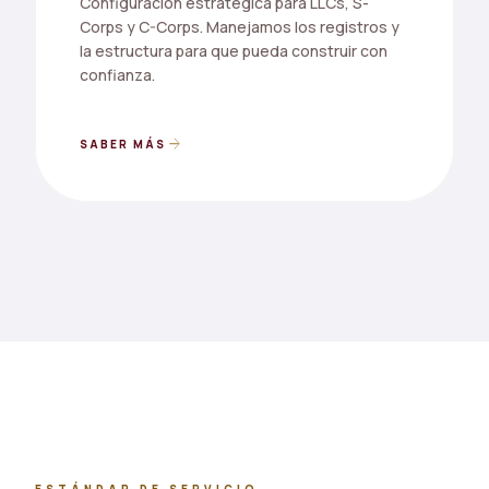
Configuración estratégica para LLCs, S-
Corps y C-Corps. Manejamos los registros y
la estructura para que pueda construir con
confianza.
arrow_forward
SABER MÁS