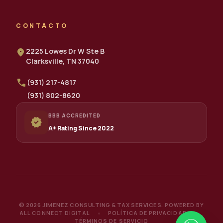
CONTACTO
location_on
2225 Lowes Dr W Ste B
Clarksville, TN 37040
call
(931) 217-4817
(931) 802-8620
BBB ACCREDITED
verified
A+ Rating Since 2022
© 2026 JIMENEZ CONSULTING & TAX SERVICES.
POWERED BY
ALL CONNECT DIGITAL
POLÍTICA DE PRIVACIDAD
●
●
TÉRMINOS DE SERVICIO