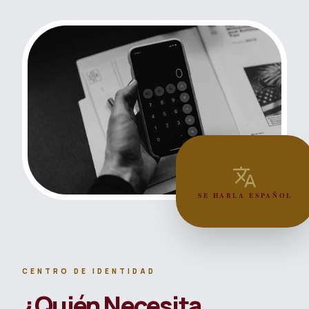
translate
SE HABLA ESPAÑOL
CENTRO DE IDENTIDAD
¿Quién Necesita