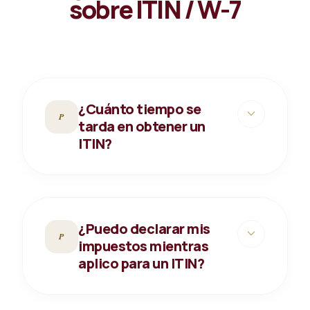
sobre ITIN / W-7
¿Cuánto tiempo se
expand_more
P
tarda en obtener un
ITIN?
¿Puedo declarar mis
expand_more
P
impuestos mientras
aplico para un ITIN?