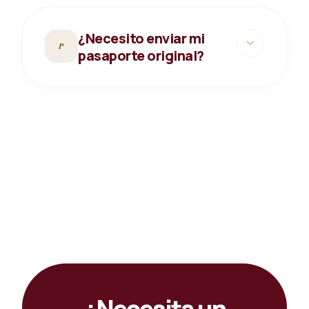
¿Necesito enviar mi
expand_more
P
pasaporte original?
¿Necesita un